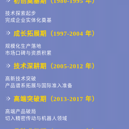
初创奠基期（1980-1995 年）
际产品领先、服务国际领先客户” 的核心理念，在 “人造小太阳”“国
技术探索起步
家重点 3D 打印”“人形机器人”“高端自动化”“工业机器人” 等领域表
完成企业实体化奠基
现突出。 在为全球 “四大家族” 机器人公司服务的同时，也长期服
成长拓展期（1997-2004 年）
务于国内众多头部机器人企业。​ 在硬件投入上，斯微特持续引入国
际先进生产加工设备和检测设备，其中经典加工设备已达 200 余台
规模化生产落地
市场口碑与资质积累
套，包含 50 余台套带有丰富自身知识产权的顶级装备（磨齿等设
备精度达 2 级）。 斯微特将世界顶级装备融入在线检测，匹配软件
技术深耕期（2005-2012 年）
工艺、在线装配工艺、材料优选工艺及软硬件组合，形成持续提升
高新技术突破
模式。​ 在软硬件管理层面，公司已有二十余年坚持推进 6S 管理与
产品谱系拓展与国际准入准备
精益化生产，同步搭建 ERP 实时效率监测系统，在提升生产效能的
高端突破期（2013-2017 年）
同时，着力构建标准化质量体系，实现硬实力与软实力的协同提
高端产品破局
升，达成高效率、低成本的目标。
切入精密传动与机器人领域