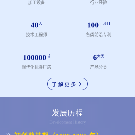
加工设备
行业经验
在 70 多个行业的持续实践应用中，企业与产品实现稳步提升。 院
士工作站、博士工作站、科学家办公室皆坐落于此,共同助力形成产
40
100
+
品十三个系列以及高端(RV)减速器产品九大系列(扩充)共 400+ 规格
人
项目
品种，彰显出专业化、规模化、高端化的生产能力与突出的高精密
技术工程师
各类前沿专利
(RV)减速机属性，我们在积极推动 2026年日产千台。​ 2014 年 9
月，公司通过湖北省科技成果鉴定，各项性能指标达到 “国际先进
100000
6
㎡
大类
水平”；2025 年 5 月，通过浙江省技术市场促进会科技成果鉴定，
现代化标准厂房
产品分类
45T重载超高精度RV减速机性能指标达到 “国际领先水平”。 公司拥
有超百项专利，其中发明专利超 30 项，世界性专利也在积极推进
了解更多
中。 作为行业标准的制定者，公司先后承担国家、湖北省及武汉市
重大专项，是国家重大专项四选一企业、国家 RV 减速器行业标准
发展历程
参与制定单位，并深度参与工信部及中国工程院《中国制造 2025》
Development History
绿皮书与机器人领域 2017 - 2025 技术线路图的编制工作，持续为
行业发展创造价值、贡献核心力量。​ 公司秉持 “国际装备领先，国