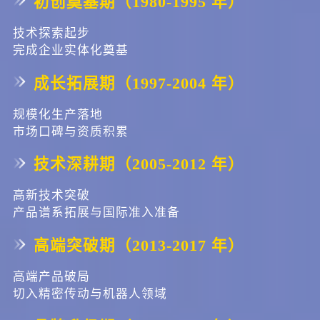
初创奠基期（1980-1995 年）
际产品创新、服务全球标杆客户”的核心理念，在 “人造小太阳”“国
技术探索起步
家重点 3D 打印”“人形机器人”“高端自动化”“工业机器人” 等领域表
完成企业实体化奠基
现突出。 在为全球 “四大家族” 机器人公司服务的同时，也长期服
成长拓展期（1997-2004 年）
务于国内众多头部机器人企业。​ 在硬件投入上，斯微特持续引入国
际先进生产加工设备和检测设备，其中经典加工设备已达 200 余台
规模化生产落地
市场口碑与资质积累
套，包含 50 余台套带有丰富自身知识产权的顶级装备（磨齿等设
备精度达 2 级）。 斯微特将世界顶级装备融入在线检测，匹配软件
技术深耕期（2005-2012 年）
工艺、在线装配工艺、材料优选工艺及软硬件组合，形成持续提升
高新技术突破
模式。​ 在软硬件管理层面，公司已有二十余年坚持推进 6S 管理与
产品谱系拓展与国际准入准备
精益化生产，同步搭建 ERP 实时效率监测系统，在提升生产效能的
高端突破期（2013-2017 年）
同时，着力构建标准化质量体系，实现硬实力与软实力的协同提
高端产品破局
升，达成高效率、低成本的目标。
切入精密传动与机器人领域