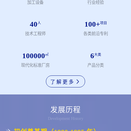
加工设备
行业经验
在 70 多个行业的持续实践应用中，企业与产品实现稳步提升。 院
士工作站、博士工作站、科学家办公室皆坐落于此,共同助力形成产
40
100
+
品十三个系列以及高端(RV)减速器产品九大系列(扩充)共 400+ 规格
人
项目
品种，彰显出专业化、规模化、高端化的生产能力与突出的高精密
技术工程师
各类前沿专利
(RV)减速机属性，我们在积极推动 2026年日产千台。​ 2014 年 9
月，公司通过湖北省科技成果鉴定，各项性能指标达到 “国际先进
100000
6
㎡
大类
水平”；2025 年 5 月，通过浙江省技术市场促进会科技成果鉴定，
现代化标准厂房
产品分类
45T重载超高精度RV减速机性能指标达到 “国际领先水平”。 公司拥
有超百项专利，其中发明专利超 30 项，世界性专利也在积极推进
了解更多
中。 作为行业标准的制定者，公司先后承担国家、湖北省及武汉市
重大专项，是国家重大专项四选一企业、国家 RV 减速器行业标准
发展历程
参与制定单位，并深度参与工信部及中国工程院《中国制造 2025》
Development History
绿皮书与机器人领域 2017 - 2025 技术线路图的编制工作，持续为
行业发展创造价值、贡献核心力量。​ 公司秉持“国际装备精良、国